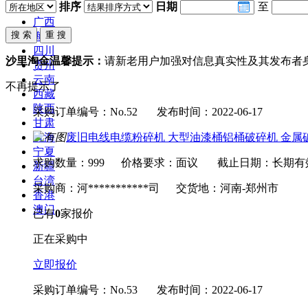
排序
日期
至
广东
广西
海南
四川
沙里淘金温馨提示：
请新老用户加强对信息真实性及其发布者
贵州
云南
不再提示了
西藏
陕西
采购订单编号：No.52
发布时间：2022-06-17
甘肃
废旧电线电缆粉碎机 大型油漆桶铝桶破碎机 金属
青海
宁夏
求购数量：999
价格要求：面议
截止日期：长期有
新疆
台湾
采购商：河***********司
交货地：河南-郑州市
香港
澳门
已有
0
家报价
正在采购中
立即报价
采购订单编号：No.53
发布时间：2022-06-17