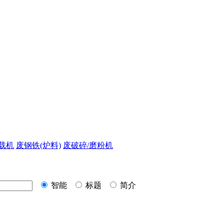
载机
废钢铁(炉料)
废破碎/磨粉机
智能
标题
简介