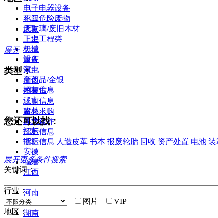
电子电器设备
化工危险废物
不限
废玻璃/废旧木材
北京
工业工程类
上海
机械
天津
展开
设备
重庆
家电
类型：
河北
奢侈品/金银
山西
招标信息
内蒙古
不限
辽宁
求购信息
吉林
紧急求购
您还可以找：
黑龙江
寻求合作
江苏
招标信息
招标信息
人造皮革
书本
报废轮胎
回收
资产处置
电池
装
浙江
安徽
展开更多条件搜索
福建
关键词：
江西
山东
行业：
河南
图片
VIP
湖北
地区：
湖南