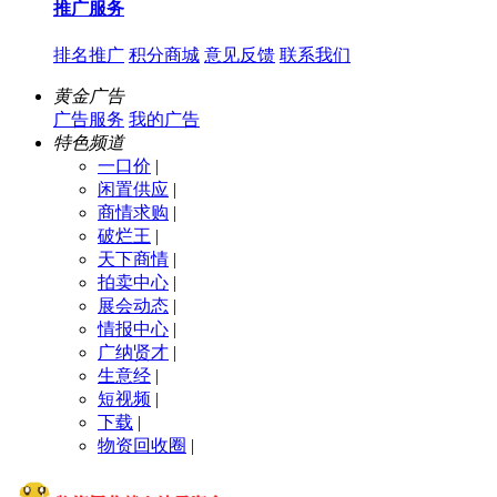
推广服务
排名推广
积分商城
意见反馈
联系我们
黄金广告
广告服务
我的广告
特色频道
一口价
|
闲置供应
|
商情求购
|
破烂王
|
天下商情
|
拍卖中心
|
展会动态
|
情报中心
|
广纳贤才
|
生意经
|
短视频
|
下载
|
物资回收圈
|