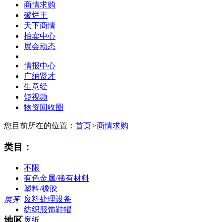
商情求购
破烂王
天下商情
拍卖中心
展会动态
情报中心
广纳贤才
生意经
短视频
物资回收圈
您目前所在的位置：
首页
>
商情求购
类目：
不限
有色金属/稀有材料
塑料/橡胶
废料处理设备
展开
纺织服饰鞋帽
地区：
废纸