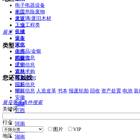
电子电器设备
化工危险废物
不限
废玻璃/废旧木材
北京
工业工程类
上海
机械
天津
展开
设备
重庆
家电
类型：
河北
奢侈品/金银
山西
招标信息
内蒙古
不限
辽宁
求购信息
吉林
紧急求购
您还可以找：
黑龙江
寻求合作
江苏
招标信息
招标信息
人造皮革
书本
报废轮胎
回收
资产处置
电池
装
浙江
安徽
展开更多条件搜索
福建
关键词：
江西
山东
行业：
河南
图片
VIP
湖北
地区：
湖南