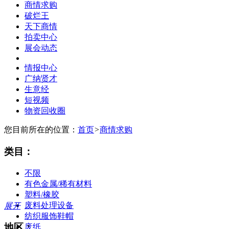
商情求购
破烂王
天下商情
拍卖中心
展会动态
情报中心
广纳贤才
生意经
短视频
物资回收圈
您目前所在的位置：
首页
>
商情求购
类目：
不限
有色金属/稀有材料
塑料/橡胶
废料处理设备
展开
纺织服饰鞋帽
地区：
废纸