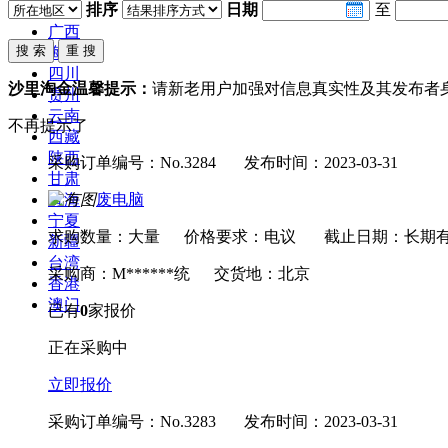
排序
日期
至
广东
广西
海南
四川
沙里淘金温馨提示：
请新老用户加强对信息真实性及其发布者
贵州
云南
不再提示了
西藏
陕西
采购订单编号：No.3284
发布时间：2023-03-31
甘肃
废电脑
青海
宁夏
求购数量：大量
价格要求：电议
截止日期：长期
新疆
台湾
采购商：M******统
交货地：北京
香港
澳门
已有
0
家报价
正在采购中
立即报价
采购订单编号：No.3283
发布时间：2023-03-31