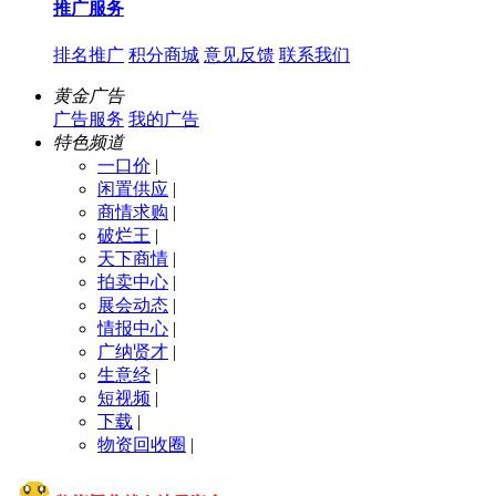
推广服务
排名推广
积分商城
意见反馈
联系我们
黄金广告
广告服务
我的广告
特色频道
一口价
|
闲置供应
|
商情求购
|
破烂王
|
天下商情
|
拍卖中心
|
展会动态
|
情报中心
|
广纳贤才
|
生意经
|
短视频
|
下载
|
物资回收圈
|