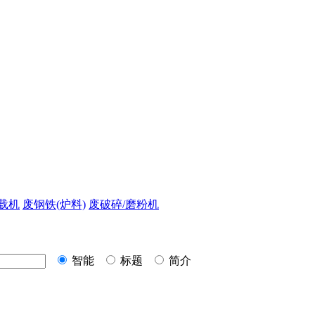
载机
废钢铁(炉料)
废破碎/磨粉机
智能
标题
简介