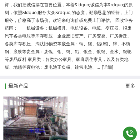
评，我们把诚信摆在首要位置，本着&ldquo;诚信为本&rdquo;的原
则，依照&ldquo;服务大众&rdquo;的态度，勤勤恳恳的经营，上门
服务，价格高于市场价。欢迎来电询价或免费上门评估。 回收业务
范围： 机械设备：机械模具、电机设备、电缆、变压器、报废
汽车各类电瓶等库存积压：企业废旧资产、厂房变卖、厂房拆迁、
各类库存积压、淘汰旧物资等废金属：铜、锡、铝(屑)、锌、不锈
钢、废铁等贵金属：废镍、钼、钨、铅、镀金、镀银、金水、银靶
等废品废料 家具类：各类办公家具、家庭居住家具，以及各类地
板、地毯等废电池：废电池正负极、镍氢电池、... [
详细
]
最新产品
更多