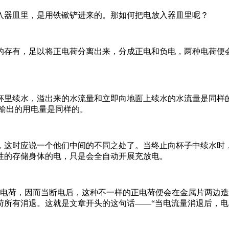
入器皿里，是用铁锨铲进来的。那如何把电放入器皿里呢？
的存有，足以将正电荷分离出来，分成正电和负电，两种电荷便会
杯里续水，溢出来的水流量和立即向地面上续水的水流量是同样
輸出的用电量是同样的。
，这时应说一个他们中间的不同之处了。当终止向杯子中续水时
性的存储身体的电，只是会全自动开展充放电。
正电荷，因而当断电后，这种不一样的正电荷便会在金属片两边
荷所有消退。这就是文章开头的这句话——“当电流量消退后，电