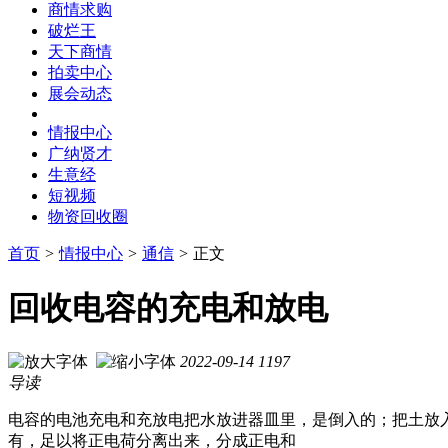
商情求购
破烂王
天下商情
拍卖中心
展会动态
情报中心
广纳贤才
生意经
短视频
物资回收圈
首页
>
情报中心
>
通信
>
正文
回收电容的充电和放电
2022-09-14
1197
导读
电容的电池充电和充放电把水放进器皿里，是倒入的；把土放
有，足以将正电荷分离出来，分成正电和