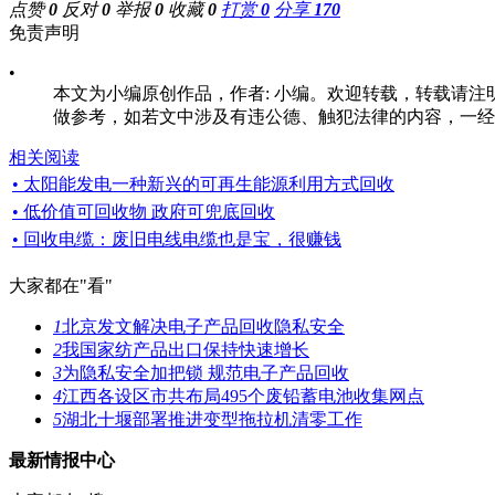
点赞
0
反对
0
举报
0
收藏
0
打赏
0
分享
170
免责声明
•
本文为小编原创作品，作者: 小编。欢迎转载，转载请注明原文出处：ht
做参考，如若文中涉及有违公德、触犯法律的内容，一经发现
相关阅读
• 太阳能发电一种新兴的可再生能源利用方式回收
• 低价值可回收物 政府可兜底回收
• 回收电缆：废旧电线电缆也是宝，很赚钱
大家都在
"看"
1
北京发文解决电子产品回收隐私安全
2
我国家纺产品出口保持快速增长
3
为隐私安全加把锁 规范电子产品回收
4
江西各设区市共布局495个废铅蓄电池收集网点
5
湖北十堰部署推进变型拖拉机清零工作
最新情报中心