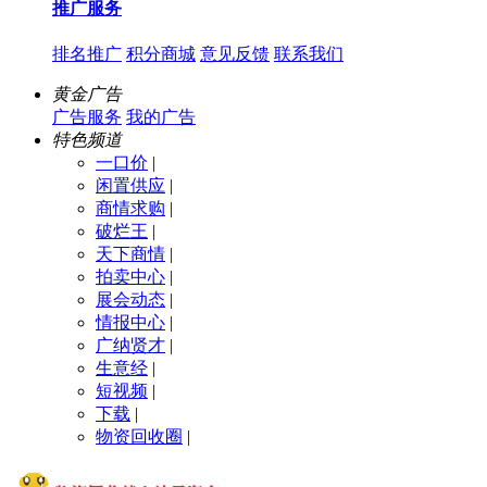
推广服务
排名推广
积分商城
意见反馈
联系我们
黄金广告
广告服务
我的广告
特色频道
一口价
|
闲置供应
|
商情求购
|
破烂王
|
天下商情
|
拍卖中心
|
展会动态
|
情报中心
|
广纳贤才
|
生意经
|
短视频
|
下载
|
物资回收圈
|