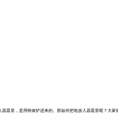
入器皿里，是用铁锨铲进来的。那如何把电放入器皿里呢？大家