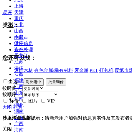
上海
天津
展开
重庆
类型：
河北
山西
内蒙古
全部
辽宁
供应信息
吉林
资产处理
黑龙江
您还可以找：
江苏
浙江
废旧木材
有色金属/稀有材料
废金属
PET
打包机
废纸市
安徽
福建
全选
江西
按时间：
山东
按顺序：
河南
标价
图片
VIP
湖北
大图
列表
湖南
广东
沙里淘金温馨提示：
请新老用户加强对信息真实性及其发布者
广西
关闭
海南