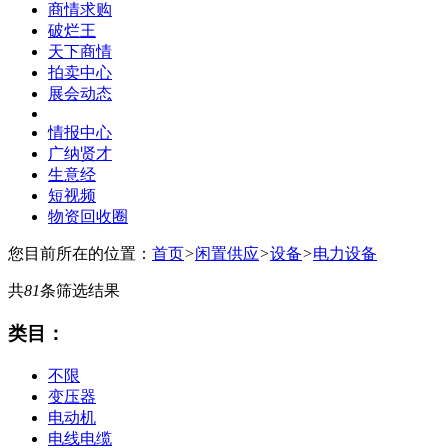
商情求购
破烂王
天下商情
拍卖中心
展会动态
情报中心
广纳贤才
生意经
短视频
物资回收圈
您目前所在的位置：
首页
>
闲置供应
>
设备
>
电力设备
共
81
条筛选结果
类目：
不限
变压器
电动机
电线电缆