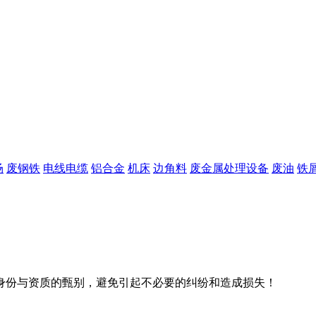
场
废钢铁
电线电缆
铝合金
机床
边角料
废金属处理设备
废油
铁
身份与资质的甄别，避免引起不必要的纠纷和造成损失！