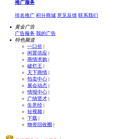
推广服务
排名推广
积分商城
意见反馈
联系我们
黄金广告
广告服务
我的广告
特色频道
一口价
|
闲置供应
|
商情求购
|
破烂王
|
天下商情
|
拍卖中心
|
展会动态
|
情报中心
|
广纳贤才
|
生意经
|
短视频
|
下载
|
物资回收圈
|