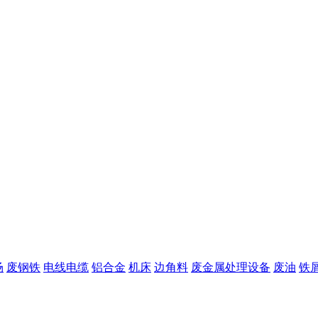
场
废钢铁
电线电缆
铝合金
机床
边角料
废金属处理设备
废油
铁