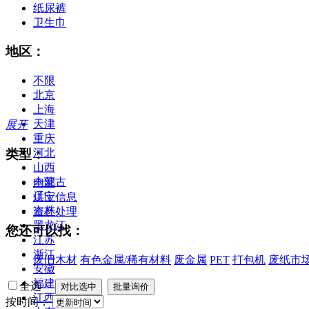
纸尿裤
卫生巾
地区：
不限
北京
上海
天津
展开
重庆
类型：
河北
山西
内蒙古
全部
辽宁
供应信息
吉林
资产处理
黑龙江
您还可以找：
江苏
浙江
废旧木材
有色金属/稀有材料
废金属
PET
打包机
废纸市
安徽
福建
全选
江西
按时间：