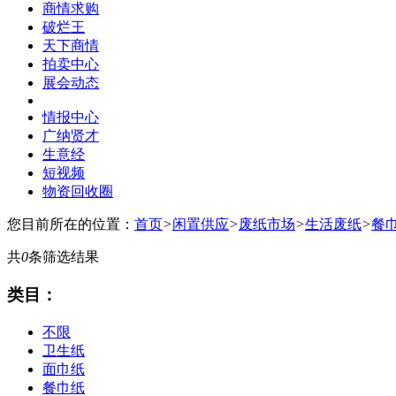
商情求购
破烂王
天下商情
拍卖中心
展会动态
情报中心
广纳贤才
生意经
短视频
物资回收圈
您目前所在的位置：
首页
>
闲置供应
>
废纸市场
>
生活废纸
>
餐
共
0
条筛选结果
类目：
不限
卫生纸
面巾纸
餐巾纸