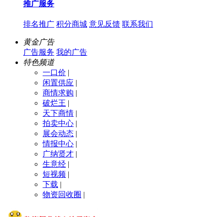
推广服务
排名推广
积分商城
意见反馈
联系我们
黄金广告
广告服务
我的广告
特色频道
一口价
|
闲置供应
|
商情求购
|
破烂王
|
天下商情
|
拍卖中心
|
展会动态
|
情报中心
|
广纳贤才
|
生意经
|
短视频
|
下载
|
物资回收圈
|