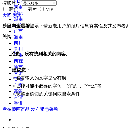
山东
按顺序：
河南
标价
图片
VIP
湖北
大图
列表
湖南
广东
沙里淘金温馨提示：
请新老用户加强对信息真实性及其发布者
广西
关闭
海南
四川
贵州
抱歉，没有找到相关的内容。
云南
西藏
陕西
建议您：
甘肃
• 看看输入的文字是否有误
青海
宁夏
• 去掉可能不必要的字词，如“的”、“什么”等
新疆
• 调整更确切的关键词或搜索条件
台湾
香港
发布供应产品
发布紧急采购
澳门