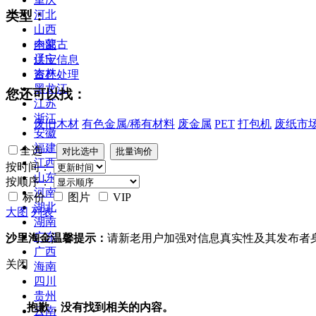
类型：
河北
山西
内蒙古
全部
辽宁
供应信息
吉林
资产处理
黑龙江
您还可以找：
江苏
浙江
废旧木材
有色金属/稀有材料
废金属
PET
打包机
废纸市
安徽
福建
全选
江西
按时间：
山东
按顺序：
河南
标价
图片
VIP
湖北
大图
列表
湖南
广东
沙里淘金温馨提示：
请新老用户加强对信息真实性及其发布者
广西
关闭
海南
四川
贵州
抱歉，没有找到相关的内容。
云南