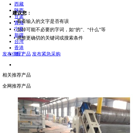
西藏
陕西
建议您：
甘肃
• 看看输入的文字是否有误
青海
宁夏
• 去掉可能不必要的字词，如“的”、“什么”等
新疆
• 调整更确切的关键词或搜索条件
台湾
香港
发布供应产品
发布紧急采购
澳门
相关推荐产品
全网推荐产品