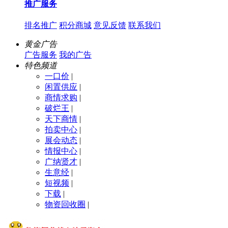
推广服务
排名推广
积分商城
意见反馈
联系我们
黄金广告
广告服务
我的广告
特色频道
一口价
|
闲置供应
|
商情求购
|
破烂王
|
天下商情
|
拍卖中心
|
展会动态
|
情报中心
|
广纳贤才
|
生意经
|
短视频
|
下载
|
物资回收圈
|