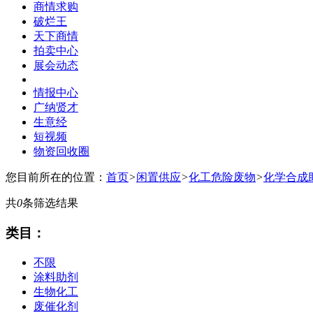
商情求购
破烂王
天下商情
拍卖中心
展会动态
情报中心
广纳贤才
生意经
短视频
物资回收圈
您目前所在的位置：
首页
>
闲置供应
>
化工危险废物
>
化学合成
共
0
条筛选结果
类目：
不限
涂料助剂
生物化工
废催化剂