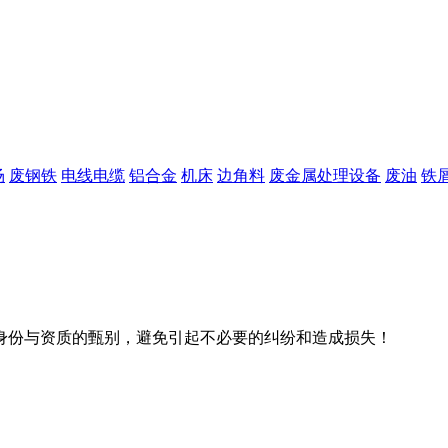
场
废钢铁
电线电缆
铝合金
机床
边角料
废金属处理设备
废油
铁
身份与资质的甄别，避免引起不必要的纠纷和造成损失！