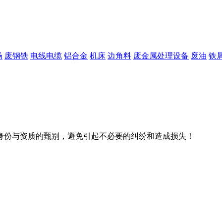
场
废钢铁
电线电缆
铝合金
机床
边角料
废金属处理设备
废油
铁
身份与资质的甄别，避免引起不必要的纠纷和造成损失！