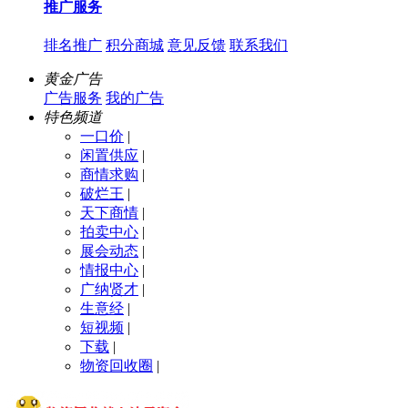
推广服务
排名推广
积分商城
意见反馈
联系我们
黄金广告
广告服务
我的广告
特色频道
一口价
|
闲置供应
|
商情求购
|
破烂王
|
天下商情
|
拍卖中心
|
展会动态
|
情报中心
|
广纳贤才
|
生意经
|
短视频
|
下载
|
物资回收圈
|