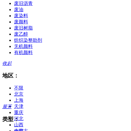
废旧沥青
废油
废染料
废颜料
废旧树脂
废乙醇
纺织染整助剂
无机颜料
有机颜料
收起
地区：
不限
北京
上海
天津
展开
重庆
类型：
河北
山西
内蒙古