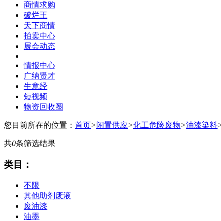
商情求购
破烂王
天下商情
拍卖中心
展会动态
情报中心
广纳贤才
生意经
短视频
物资回收圈
您目前所在的位置：
首页
>
闲置供应
>
化工危险废物
>
油漆染料
共
0
条筛选结果
类目：
不限
其他助剂废液
废油漆
油墨