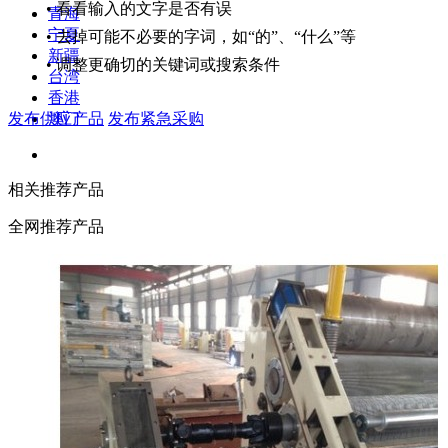
• 看看输入的文字是否有误
青海
宁夏
• 去掉可能不必要的字词，如“的”、“什么”等
新疆
• 调整更确切的关键词或搜索条件
台湾
香港
发布供应产品
发布紧急采购
澳门
相关推荐产品
全网推荐产品