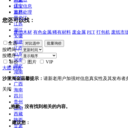
全部
辽宁
供应信息
吉林
资产处理
黑龙江
您还可以找：
江苏
浙江
废旧木材
有色金属/稀有材料
废金属
PET
打包机
废纸市
安徽
福建
全选
江西
按时间：
山东
按顺序：
河南
标价
图片
VIP
湖北
大图
列表
湖南
广东
沙里淘金温馨提示：
请新老用户加强对信息真实性及其发布者
广西
关闭
海南
四川
贵州
抱歉，没有找到相关的内容。
云南
西藏
陕西
建议您：
甘肃