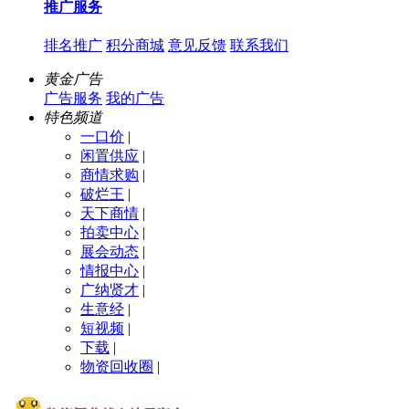
推广服务
排名推广
积分商城
意见反馈
联系我们
黄金广告
广告服务
我的广告
特色频道
一口价
|
闲置供应
|
商情求购
|
破烂王
|
天下商情
|
拍卖中心
|
展会动态
|
情报中心
|
广纳贤才
|
生意经
|
短视频
|
下载
|
物资回收圈
|