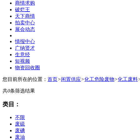
商情求购
破烂王
天下商情
拍卖中心
展会动态
情报中心
广纳贤才
生意经
短视频
物资回收圈
您目前所在的位置：
首页
>
闲置供应
>
化工危险废物
>
化工废料
共
0
条筛选结果
类目：
不限
废硫
废碘
废油