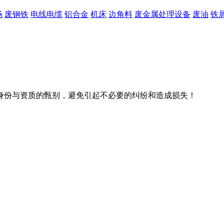
场
废钢铁
电线电缆
铝合金
机床
边角料
废金属处理设备
废油
铁
身份与资质的甄别，避免引起不必要的纠纷和造成损失！