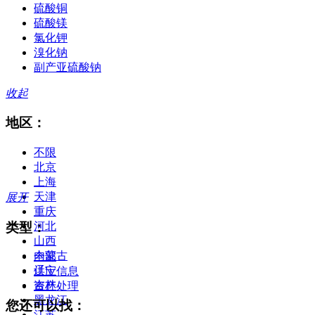
硫酸铜
硫酸镁
氯化钾
溴化钠
副产亚硫酸钠
收起
地区：
不限
北京
上海
天津
展开
重庆
类型：
河北
山西
内蒙古
全部
辽宁
供应信息
吉林
资产处理
黑龙江
您还可以找：
江苏