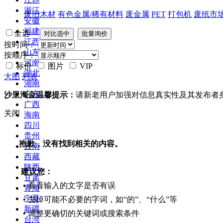
浙江
废旧木材
有色金属/稀有材料
废金属
PET
打包机
废纸市
安徽
福建
全选
江西
按时间：
山东
按顺序：
河南
标价
图片
VIP
湖北
大图
列表
湖南
广东
沙里淘金温馨提示：
请新老用户加强对信息真实性及其发布者
广西
关闭
海南
四川
贵州
抱歉，没有找到相关的内容。
云南
西藏
陕西
建议您：
甘肃
• 看看输入的文字是否有误
青海
宁夏
• 去掉可能不必要的字词，如“的”、“什么”等
新疆
• 调整更确切的关键词或搜索条件
台湾