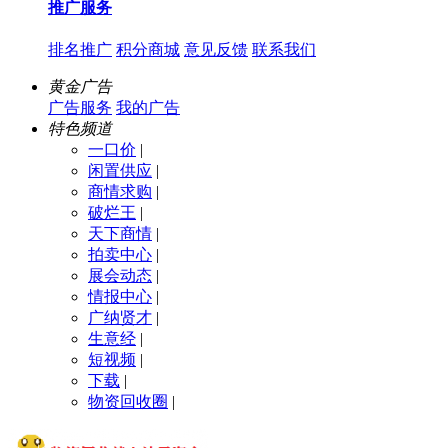
推广服务
排名推广
积分商城
意见反馈
联系我们
黄金广告
广告服务
我的广告
特色频道
一口价
|
闲置供应
|
商情求购
|
破烂王
|
天下商情
|
拍卖中心
|
展会动态
|
情报中心
|
广纳贤才
|
生意经
|
短视频
|
下载
|
物资回收圈
|