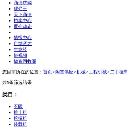
商情求购
破烂王
天下商情
拍卖中心
展会动态
情报中心
广纳贤才
生意经
短视频
物资回收圈
您目前所在的位置：
首页
>
闲置供应
>
机械
>
工程机械
>
二手挂
共
0
条筛选结果
类目：
不限
推土机
挖掘机
装载机