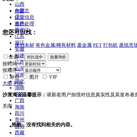
山西
内蒙古
全部
辽宁
供应信息
吉林
资产处理
黑龙江
您还可以找：
江苏
浙江
废旧木材
有色金属/稀有材料
废金属
PET
打包机
废纸市
安徽
福建
全选
江西
按时间：
山东
按顺序：
河南
标价
图片
VIP
湖北
大图
列表
湖南
广东
沙里淘金温馨提示：
请新老用户加强对信息真实性及其发布者
广西
关闭
海南
四川
贵州
抱歉，没有找到相关的内容。
云南
西藏