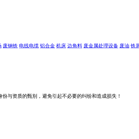
场
废钢铁
电线电缆
铝合金
机床
边角料
废金属处理设备
废油
铁
身份与资质的甄别，避免引起不必要的纠纷和造成损失！