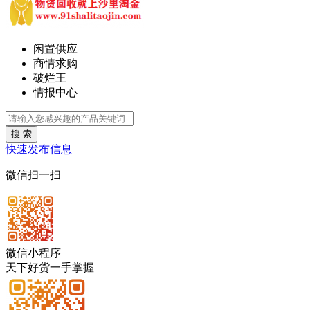
闲置供应
商情求购
破烂王
情报中心
搜 索
快速发布信息
微信扫一扫
微信小程序
天下好货一手掌握