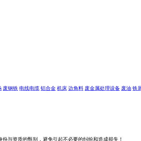
场
废钢铁
电线电缆
铝合金
机床
边角料
废金属处理设备
废油
铁
身份与资质的甄别，避免引起不必要的纠纷和造成损失！