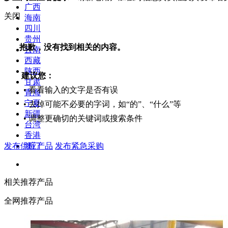
广西
关闭
海南
四川
贵州
抱歉，没有找到相关的内容。
云南
西藏
陕西
建议您：
甘肃
• 看看输入的文字是否有误
青海
宁夏
• 去掉可能不必要的字词，如“的”、“什么”等
新疆
• 调整更确切的关键词或搜索条件
台湾
香港
发布供应产品
发布紧急采购
澳门
相关推荐产品
全网推荐产品