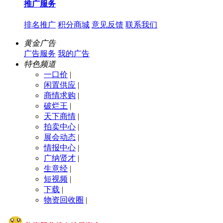
推广服务
排名推广
积分商城
意见反馈
联系我们
黄金广告
广告服务
我的广告
特色频道
一口价
|
闲置供应
|
商情求购
|
破烂王
|
天下商情
|
拍卖中心
|
展会动态
|
情报中心
|
广纳贤才
|
生意经
|
短视频
|
下载
|
物资回收圈
|