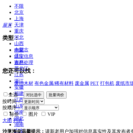
不限
北京
上海
天津
展开
重庆
类型：
河北
山西
内蒙古
全部
辽宁
供应信息
吉林
资产处理
黑龙江
您还可以找：
江苏
浙江
废旧木材
有色金属/稀有材料
废金属
PET
打包机
废纸市
安徽
福建
全选
江西
按时间：
山东
按顺序：
河南
标价
图片
VIP
湖北
大图
列表
湖南
广东
沙里淘金温馨提示：
请新老用户加强对信息真实性及其发布者