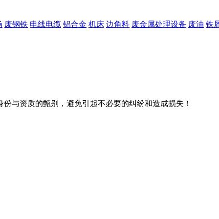
场
废钢铁
电线电缆
铝合金
机床
边角料
废金属处理设备
废油
铁
身份与资质的甄别，避免引起不必要的纠纷和造成损失！