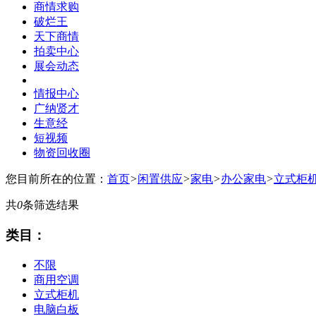
商情求购
破烂王
天下商情
拍卖中心
展会动态
情报中心
广纳贤才
生意经
短视频
物资回收圈
您目前所在的位置：
首页
>
闲置供应
>
家电
>
办公家电
>
立式柜
共
0
条筛选结果
类目：
不限
商用空调
立式柜机
电脑白板