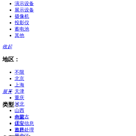
演示设备
展示设备
摄像机
投影仪
蓄电池
其他
收起
地区：
不限
北京
上海
天津
展开
重庆
类型：
河北
山西
内蒙古
全部
辽宁
供应信息
吉林
资产处理
黑龙江