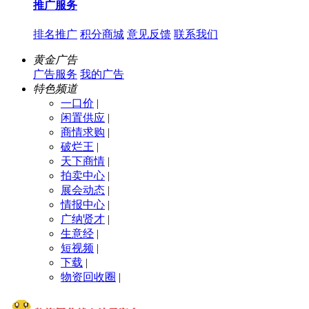
推广服务
排名推广
积分商城
意见反馈
联系我们
黄金广告
广告服务
我的广告
特色频道
一口价
|
闲置供应
|
商情求购
|
破烂王
|
天下商情
|
拍卖中心
|
展会动态
|
情报中心
|
广纳贤才
|
生意经
|
短视频
|
下载
|
物资回收圈
|