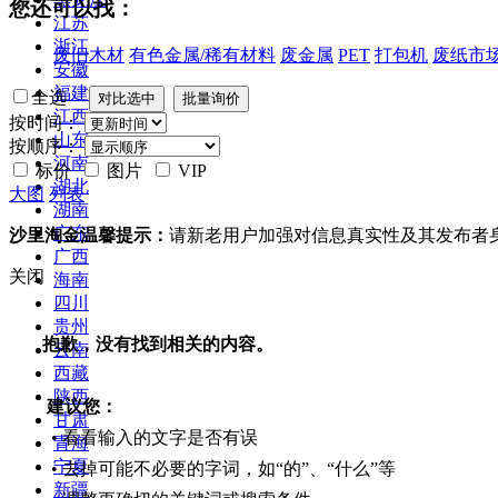
您还可以找：
江苏
浙江
废旧木材
有色金属/稀有材料
废金属
PET
打包机
废纸市
安徽
福建
全选
江西
按时间：
山东
按顺序：
河南
标价
图片
VIP
湖北
大图
列表
湖南
广东
沙里淘金温馨提示：
请新老用户加强对信息真实性及其发布者
广西
关闭
海南
四川
贵州
抱歉，没有找到相关的内容。
云南
西藏
陕西
建议您：
甘肃
• 看看输入的文字是否有误
青海
宁夏
• 去掉可能不必要的字词，如“的”、“什么”等
新疆