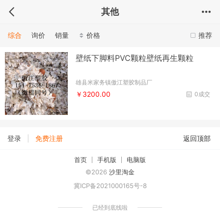
其他
综合
询价
销量
价格
推荐
壁纸下脚料PVC颗粒壁纸再生颗粒
雄县米家务镇傲江塑胶制品厂
￥3200.00
0成交
|
登录
免费注册
返回顶部
首页
手机版
电脑版
©2026
沙里淘金
冀ICP备2021000165号-8
已经到底线啦