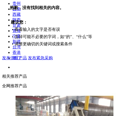
贵州
抱歉，没有找到相关的内容。
云南
西藏
陕西
建议您：
甘肃
• 看看输入的文字是否有误
青海
宁夏
• 去掉可能不必要的字词，如“的”、“什么”等
新疆
• 调整更确切的关键词或搜索条件
台湾
香港
发布供应产品
发布紧急采购
澳门
相关推荐产品
全网推荐产品