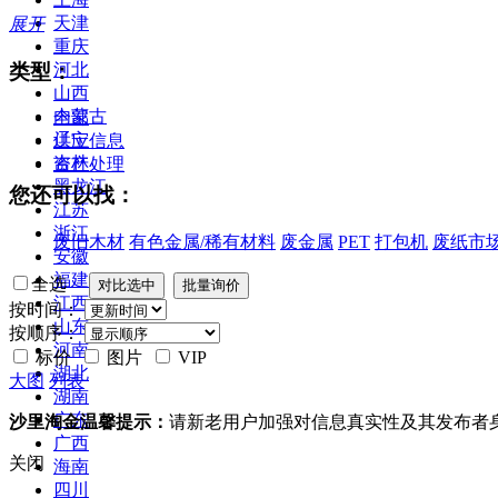
天津
展开
重庆
类型：
河北
山西
内蒙古
全部
辽宁
供应信息
吉林
资产处理
黑龙江
您还可以找：
江苏
浙江
废旧木材
有色金属/稀有材料
废金属
PET
打包机
废纸市
安徽
福建
全选
江西
按时间：
山东
按顺序：
河南
标价
图片
VIP
湖北
大图
列表
湖南
广东
沙里淘金温馨提示：
请新老用户加强对信息真实性及其发布者
广西
关闭
海南
四川