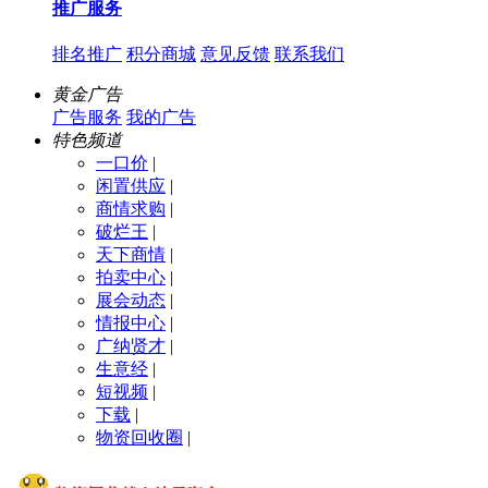
推广服务
排名推广
积分商城
意见反馈
联系我们
黄金广告
广告服务
我的广告
特色频道
一口价
|
闲置供应
|
商情求购
|
破烂王
|
天下商情
|
拍卖中心
|
展会动态
|
情报中心
|
广纳贤才
|
生意经
|
短视频
|
下载
|
物资回收圈
|