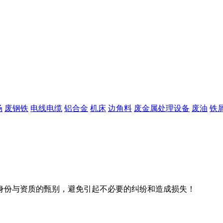
场
废钢铁
电线电缆
铝合金
机床
边角料
废金属处理设备
废油
铁
身份与资质的甄别，避免引起不必要的纠纷和造成损失！