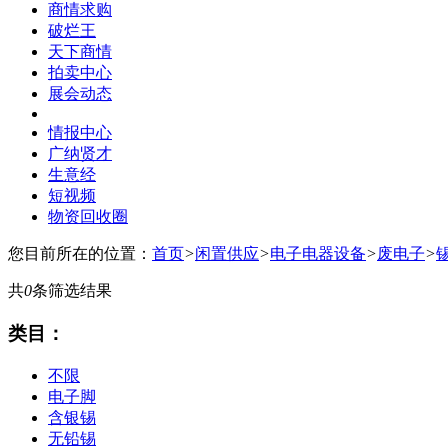
商情求购
破烂王
天下商情
拍卖中心
展会动态
情报中心
广纳贤才
生意经
短视频
物资回收圈
您目前所在的位置：
首页
>
闲置供应
>
电子电器设备
>
废电子
>
共
0
条筛选结果
类目：
不限
电子脚
含银锡
无铅锡