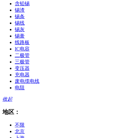
含铅锡
锡渣
锡条
锡线
锡灰
锡膏
线路板
IC电容
二极管
三极管
变压器
充电器
废电缆电线
电阻
收起
地区：
不限
北京
上海